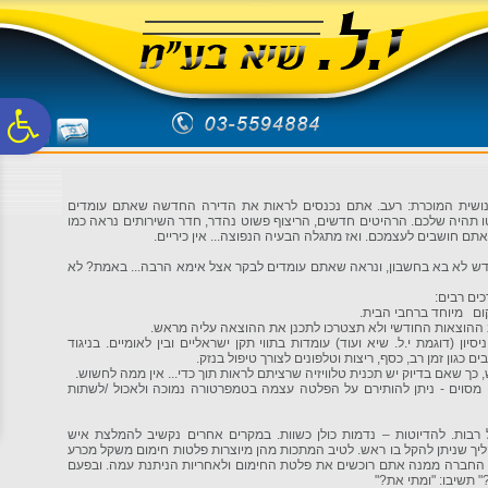
לתפריט
לתוכן
לתפריט
אתר
המרכזי
נגישות
פ
סר
אנושית המוכרת: רעב. אתם נכנסים לראות את הדירה החדשה שאתם עומדים
ו תהיה שלכם. הרהיטים חדשים, הריצוף פשוט נהדר, חדר השירותים נראה כמו
תם חושבים לעצמכם. ואז מתגלה הבעיה הנפוצה... אין כיריים.
נג
חדש לא בא בחשבון, ונראה שאתם עומדים לבקר אצל אימא הרבה... באמת? לא
ים רבים:
קום מיוחד ברחבי הבית.
 ההוצאות החודשי ולא תצטרכו לתכנן את ההוצאה עליה מראש.
ן (דוגמת י.ל. שיא ועוד) עומדות בתווי תקן ישראליים ובין לאומיים. בניגוד
כגון זמן רב, כסף, ריצות וטלפונים לצורך טיפול בנזק.
ך שאם בדיוק יש תכנית טלוויזיה שרציתם לראות תוך כדי... אין ממה לחשוש.
 מסוים - ניתן להותירם על הפלטה עצמה בטמפרטורה נמוכה ולאכול /לשתות
 רבות. להדיוטות – נדמות כולן כשוות. במקרים אחרים נקשיב להמלצת איש
תהליך שניתן להקל בו ראש. לטיב המתכות מהן מיוצרות פלטות חימום משקל מכרע
 החברה ממנה אתם רוכשים את פלטת החימום ולאחריות הניתנת עמה. ובפעם
תשיבו: "ומתי את?"