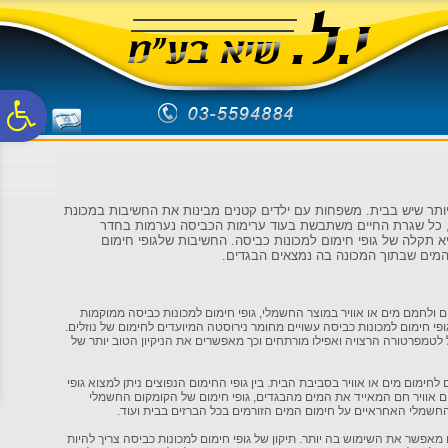
לתפריט
לתוכן
לתפריט
אתר
המרכזי
נגישות
פ
סר
תר שיש בבית. משפחות עם ילדים קטנים מבינות את החשיבות במכונת
, כל שגרת החיים משתבשת בעוד ערימות הכביסה נערמות בחדר
נג
 תקלה של גופי חימום למכונות כביסה. החשיבות של
גופי חימום
המים שבתוך המכונה בה נמצאים הבגדים.
ולחמם מים או אוויר במוצר החשמלי, גופי חימום למכונות כביסה ממוקמות
י חימום למכונות כביסה עשויים מחומר נירוסטה המיועדים לחימום של נוזלים.
טמפרטורה הרצויה ואפילו מורתחים וכך מאפשרים את הניקיון הטוב יותר של
חימום מים או אוויר בסביבת הבית. בין גופי החימום הנפוצים ניתן למצוא גופי
ם אוויר חם המאייד את המים מהבגדים, גופי חימום של הקומקום החשמלי
שמלי האחראיים על חימום המים הזורמים בכל הברזים בבית ועוד.
 מאפשר את השימוש בה יותר. תיקון של גופי חימום למכונות כביסה צריך להיות