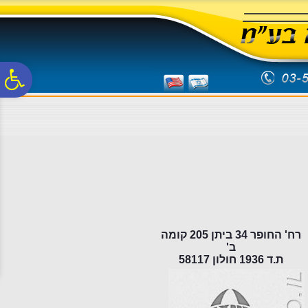
לתפריט
לתוכן
לתפריט
אתר
המרכזי
נגישות
פ
סר
נג
רח' החופר 34 ביתן 205 קומה
ב'
ת.ד 1936 חולון 58117